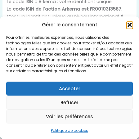
Le code ISIN d’Arkema : votre identifiant unique
Le
code ISIN de l’action Arkema est FR0010313587
.
C’est un identifiant unique au niveau international. Il
permet de distinguer ce titre spécifique.
Gérer le consentement
Pour offrir les meilleures expériences, nous utilisons des
Il facilite grandement les recherches et les
technologies telles que les cookies pour stocker et/ou accéder aux
transactions. C’est une
information de base
informations des appareils. Le fait de consentir à ces technologies
essentielle
pour tout investisseur.
nous permettra de traiter des données telles que le comportement
de navigation ou les ID uniques sur ce site. Le fait de ne pas
consentir ou de retirer son consentement peut avoir un effet négatif
Assurez-vous d’utiliser le bon code. Il est crucial pour
sur certaines caractéristiques et fonctions.
une
identification précise
.
Accepter
Place de cotation principale d’Arkema
L’action Arkema est principalement échangée sur
Refuser
Euronext Paris. C’est le
marché de référence
.
Voir les préférences
Des informations sur les ADR existent aussi. Cela
élargit la visibilité de l’entreprise
.
Politique de cookies