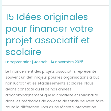
15 Idées originales
15
Idées
pour financer votre
originales
pour
projet associatif et
financer
votre
scolaire
projet
associatif
et
Entreprenariat
|
Jospeh
|
14 novembre 2025
scolaire
Le financement des projets associatifs représente
souvent un défi majeur pour les organisations à but
non lucratif et les établissements scolaires. Nous
avons constaté au fil de nos années
d’accompagnement que la créativité et l’originalité
dans les méthodes de collecte de fonds peuvent faire
toute la différence. Lors d’une récente intervention