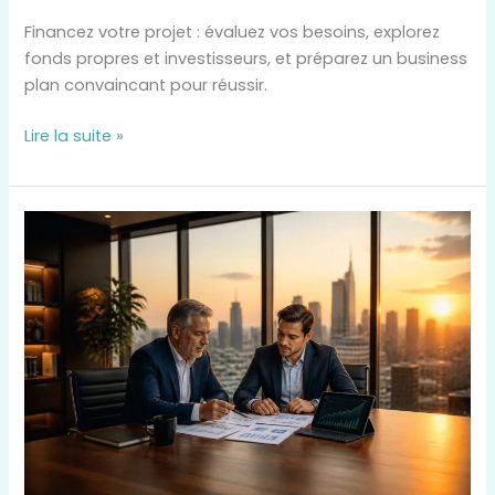
2026
Financez votre projet : évaluez vos besoins, explorez
fonds propres et investisseurs, et préparez un business
plan convaincant pour réussir.
Lire la suite »
Conseil
finance
transmission
:
préparez
votre
avenir