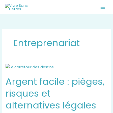
Aller
au
contenu
Entreprenariat
Argent
facile
Argent facile : pièges,
:
pièges,
risques et
risques
et
alternatives légales
alternatives
légales