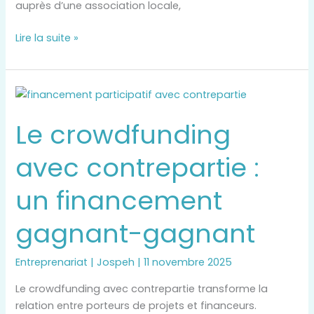
auprès d’une association locale,
Lire la suite »
Le
crowdfunding
Le crowdfunding
avec
contrepartie
avec contrepartie :
:
un
un financement
financement
gagnant-
gagnant-gagnant
gagnant
Entreprenariat
|
Jospeh
|
11 novembre 2025
Le crowdfunding avec contrepartie transforme la
relation entre porteurs de projets et financeurs.