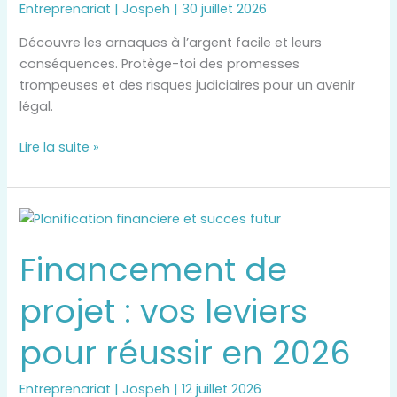
Entreprenariat
|
Jospeh
|
30 juillet 2026
Découvre les arnaques à l’argent facile et leurs
conséquences. Protège-toi des promesses
trompeuses et des risques judiciaires pour un avenir
légal.
Lire la suite »
Financement
de
Financement de
projet
:
projet : vos leviers
vos
leviers
pour réussir en 2026
pour
réussir
en
Entreprenariat
|
Jospeh
|
12 juillet 2026