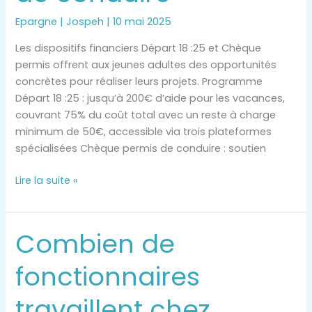
vos
vacances
Epargne
|
Jospeh
|
10 mai 2025
et
Les dispositifs financiers Départ 18 :25 et Chèque
permis
permis offrent aux jeunes adultes des opportunités
de
concrètes pour réaliser leurs projets. Programme
conduire
Départ 18 :25 : jusqu’à 200€ d’aide pour les vacances,
couvrant 75% du coût total avec un reste à charge
minimum de 50€, accessible via trois plateformes
spécialisées Chèque permis de conduire : soutien
Lire la suite »
Combien de
Combien
de
fonctionnaires
fonctionnaires
travaillent
travaillent chez
chez