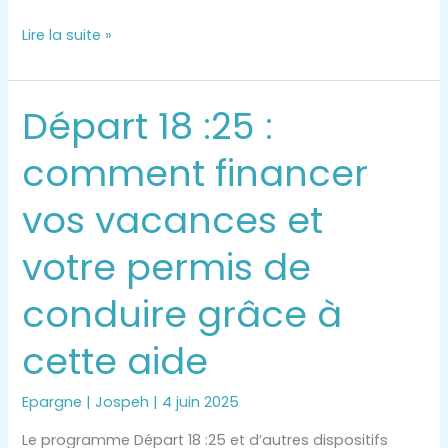
Lire la suite »
Départ 18 :25 :
Départ
18
comment financer
:25
:
vos vacances et
comment
financer
votre permis de
vos
vacances
conduire grâce à
et
votre
cette aide
permis
de
conduire
Epargne
|
Jospeh
|
4 juin 2025
grâce
Le programme Départ 18 :25 et d’autres dispositifs