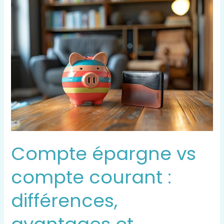
Compte
épargne
vs
compte
courant
:
différences,
avantages
et
inconvénients
pour
gérer
Compte épargne vs
votre
argent
compte courant :
différences,