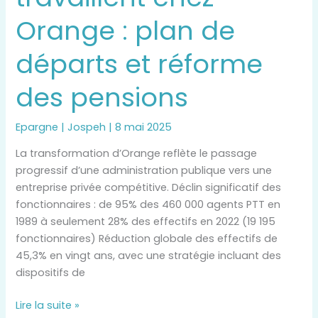
Orange
Orange : plan de
:
plan
départs et réforme
de
départs
des pensions
et
réforme
des
Epargne
|
Jospeh
|
8 mai 2025
pensions
La transformation d’Orange reflète le passage
progressif d’une administration publique vers une
entreprise privée compétitive. Déclin significatif des
fonctionnaires : de 95% des 460 000 agents PTT en
1989 à seulement 28% des effectifs en 2022 (19 195
fonctionnaires) Réduction globale des effectifs de
45,3% en vingt ans, avec une stratégie incluant des
dispositifs de
Lire la suite »