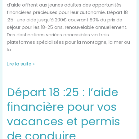
à
d’aide offrent aux jeunes adultes des opportunités
cette
financières précieuses pour leur autonomie. Départ 18
aide
:25 : une aide jusqu’à 200€ couvrant 80% du prix de
séjour pour les 18-25 ans, renouvelable annuellement.
Des destinations variées accessibles via trois
plateformes spécialisées pour la montagne, la mer ou
la
Lire la suite »
Départ 18 :25 : l’aide
Départ
18
financière pour vos
:25
:
vacances et permis
l’aide
financière
de conduire
pour