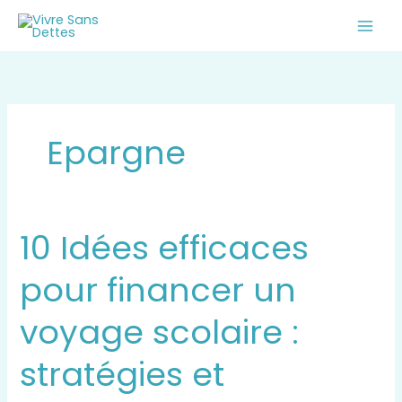
Aller
au
contenu
Epargne
10 Idées efficaces
10
Idées
pour financer un
efficaces
pour
voyage scolaire :
financer
un
stratégies et
voyage
scolaire