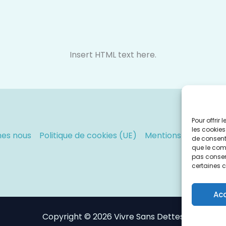
Insert HTML text here.
Pour offrir
les cookies
es nous
Politique de cookies (UE)
Mentions légales
P
de consenti
que le comp
pas consent
certaines c
Ac
Copyright © 2026 Vivre Sans Dettes