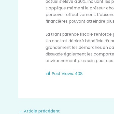
actuel s’élève à 30%, incluant les
s’applique même si le prêteur chois
percevoir effectivement. L’absen
financières pouvant atteindre plusi
La transparence fiscale renforce p
Un contrat déclaré bénéficie d’une 
grandement les démarches en cas d
dissuade également les comport
environnement plus sain pour ces 
Post Views:
408
←
Article précédent