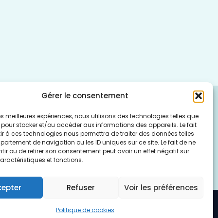
Gérer le consentement
 les meilleures expériences, nous utilisons des technologies telles que
 pour stocker et/ou accéder aux informations des appareils. Le fait
lan du Site
r à ces technologies nous permettra de traiter des données telles
ortement de navigation ou les ID uniques sur ce site. Le fait de ne
ir ou de retirer son consentement peut avoir un effet négatif sur
aractéristiques et fonctions.
cepter
Refuser
Voir les préférences
Politique de cookies