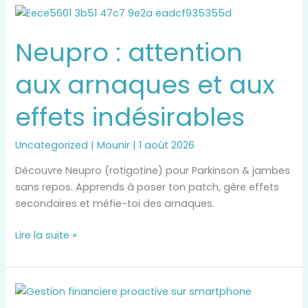
Neupro
:
Neupro : attention
attention
aux
aux arnaques et aux
arnaques
et
effets indésirables
aux
effets
indésirables
Uncategorized
|
Mounir
|
1 août 2026
Découvre Neupro (rotigotine) pour Parkinson & jambes
sans repos. Apprends à poser ton patch, gère effets
secondaires et méfie-toi des arnaques.
Lire la suite »
Prélèvement
SEPA