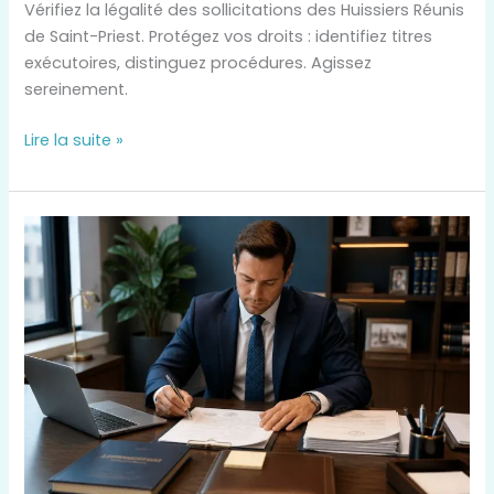
Vérifiez la légalité des sollicitations des Huissiers Réunis
de Saint-Priest. Protégez vos droits : identifiez titres
exécutoires, distinguez procédures. Agissez
sereinement.
Lire la suite »
Noriance
:
huissier,
vos
droits
face
aux
relances