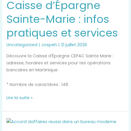
Caisse d’Épargne
Sainte-
Marie
Sainte-Marie : infos
:
infos
pratiques et services
pratiques
et
services
Uncategorized
|
Jospeh
|
21 juillet 2026
Découvre la Caisse d’Épargne CEPAC Sainte Marie :
adresse, horaires et services pour tes opérations
bancaires en Martinique.
* Nombre de caractères : 149
Lire la suite »
Cabinets
recrutement