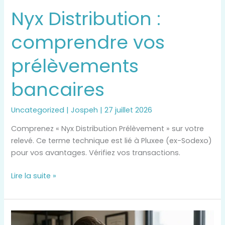
Distribution
Nyx Distribution :
:
comprendre
comprendre vos
vos
prélèvements
prélèvements
bancaires
bancaires
Uncategorized
|
Jospeh
|
27 juillet 2026
Comprenez « Nyx Distribution Prélèvement » sur votre
relevé. Ce terme technique est lié à Pluxee (ex-Sodexo)
pour vos avantages. Vérifiez vos transactions.
Lire la suite »
Huissiers