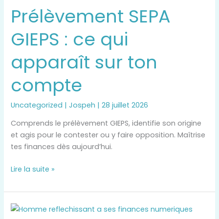
Prélèvement SEPA
GIEPS
:
GIEPS : ce qui
ce
qui
apparaît sur ton
apparaît
sur
compte
ton
compte
Uncategorized
|
Jospeh
|
28 juillet 2026
Comprends le prélèvement GIEPS, identifie son origine
et agis pour le contester ou y faire opposition. Maîtrise
tes finances dès aujourd’hui.
Lire la suite »
Nyx