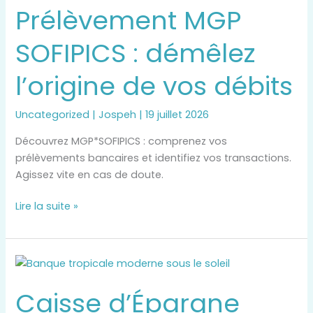
Prélèvement MGP
SOFIPICS
:
SOFIPICS : démêlez
démêlez
l’origine
l’origine de vos débits
de
vos
débits
Uncategorized
|
Jospeh
|
19 juillet 2026
Découvrez MGP*SOFIPICS : comprenez vos
prélèvements bancaires et identifiez vos transactions.
Agissez vite en cas de doute.
Lire la suite »
Caisse
d’Épargne
Caisse d’Épargne
Sainte-
Marie