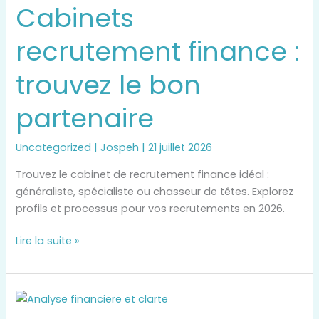
Cabinets
finance
:
recrutement finance :
trouvez
le
trouvez le bon
bon
partenaire
partenaire
Uncategorized
|
Jospeh
|
21 juillet 2026
Trouvez le cabinet de recrutement finance idéal :
généraliste, spécialiste ou chasseur de têtes. Explorez
profils et processus pour vos recrutements en 2026.
Lire la suite »
Prélèvement
MGP