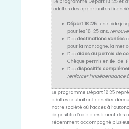
Le programme Départ 18 :25 et d’a
adultes des opportunités financi
Départ 18 :25
: une aide jus
pour les 18-25 ans,
renouve
Des
destinations variées
a
pour la montagne, la mer ou 
Des
aides au permis de co
Chèque permis en Île-de-Fr
Des
dispositifs compléme
renforcer l’indépendance f
Le programme Départ 18:25 représ
adultes souhaitant concilier décou
notre société où l’accès à l’auton
dispositifs d’aide constituent des
récemment accompagné plusieurs