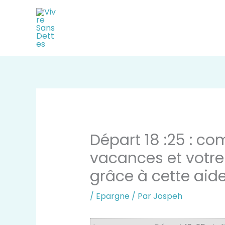
Aller
au
contenu
Départ 18 :25 : c
vacances et votre
grâce à cette aid
/
Epargne
/ Par
Jospeh