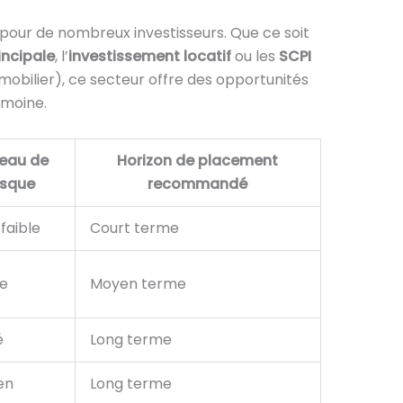
 pour de nombreux investisseurs. Que ce soit
incipale
, l’
investissement locatif
ou les
SCPI
mobilier), ce secteur offre des opportunités
imoine.
veau de
Horizon de placement
isque
recommandé
faible
Court terme
le
Moyen terme
é
Long terme
en
Long terme