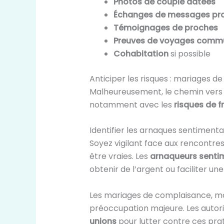
Photos de couple datées
Échanges de messages prou
Témoignages de proches
Preuves de voyages comm
Cohabitation
si possible
Anticiper les risques : mariages d
Malheureusement, le chemin vers 
notamment avec les
risques de f
Identifier les arnaques sentiment
Soyez vigilant face aux rencontres
être vraies. Les
arnaqueurs sentim
obtenir de l’argent ou faciliter un
Les mariages de complaisance, mot
préoccupation majeure. Les autor
unions
pour lutter contre ces prati