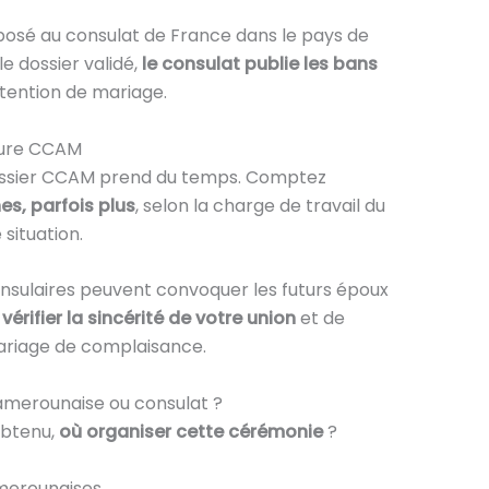
posé au consulat de France dans le pays de
le dossier validé,
le consulat publie les bans
ntention de mariage.
édure CCAM
dossier CCAM prend du temps. Comptez
es, parfois plus
, selon la charge de travail du
situation.
onsulaires peuvent convoquer les futurs époux
e
vérifier la sincérité de votre union
et de
 mariage de complaisance.
camerounaise ou consulat ?
obtenu,
où organiser cette cérémonie
?
amerounaises